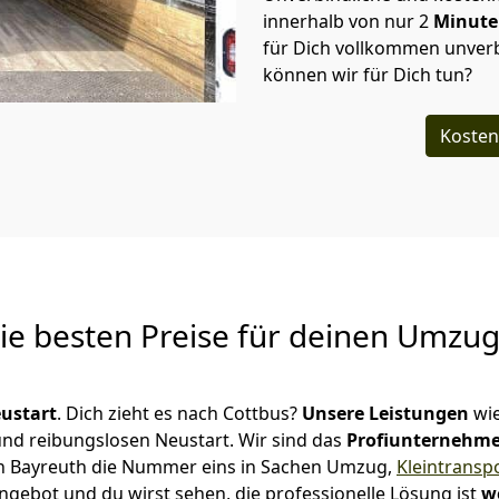
innerhalb von nur
2
Minut
für Dich vollkommen unverb
können wir für Dich tun?
Kosten
Die besten Preise für deinen Umzu
ustart
. Dich zieht es nach Cottbus?
Unsere Leistungen
wie
 und reibungslosen Neustart.
Wir sind das
Profiunternehm
r in Bayreuth die Nummer eins in Sachen Umzug,
Kleintransp
ngebot und du wirst sehen, die professionelle Lösung ist
w