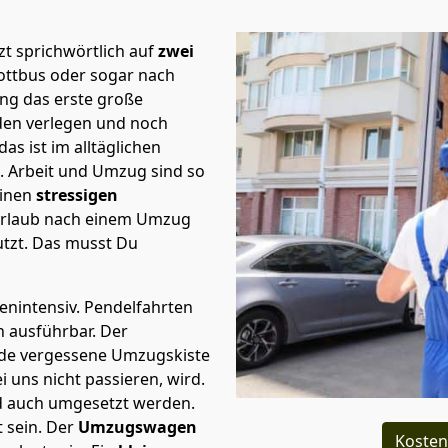
t sprichwörtlich auf
zwei
Cottbus oder sogar nach
ng das erste große
en verlegen und noch
s ist im alltäglichen
t.
Arbeit und Umzug sind so
einen
stressigen
 Urlaub nach einem Umzug
tzt. Das musst Du
tenintensiv. Pendelfahrten
h ausführbar.
Der
Jede vergessene Umzugskiste
i uns nicht passieren, wird.
d auch umgesetzt werden.
 sein. Der
Umzugswagen
Kosten