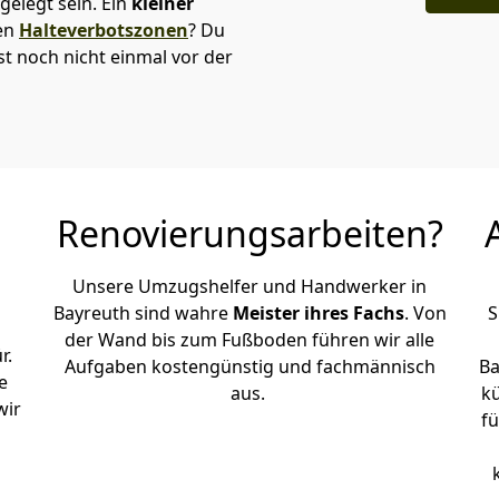
elegt sein. Ein
kleiner
den
Halteverbotszonen
? Du
t noch nicht einmal vor der
Renovierungsarbeiten?
Unsere Umzugshelfer und Handwerker in
Bayreuth sind wahre
Meister ihres Fachs
. Von
S
der Wand bis zum Fußboden führen wir alle
r.
Aufgaben kostengünstig und fachmännisch
Ba
e
aus.
k
wir
fü
h