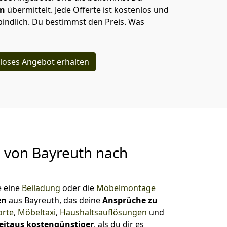
en
übermittelt. Jede Offerte ist kostenlos und
indlich. Du bestimmst den Preis. Was
loses Angebot erhalten
g von
Bayreuth nach
 eine
Beiladung
oder die
Möbelmontage
en
aus Bayreuth, das deine
Ansprüche zu
orte
,
Möbeltaxi
,
Haushaltsauflösungen
und
eitaus kostengünstiger
, als du dir es