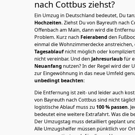
nach Cottbus
ziehst?
Ein Umzug in Deutschland bedeutet, Du tanz
Hochzeiten
. Ziehst Du von Bayreuth nach 
Offenbach am Main, dann wird die Entfernu
Problem.
Kurz nach
Feierabend
den Fußbod
einmal die Wohnzimmerdecke anstreichen, da
Tagesablauf
nicht möglich oder komplizier
nicht vereinbar. Und den
Jahresurlaub
für 
Neuanfang
nutzen? In der Regel wird der
zur Eingewöhnung in das neue Umfeld genu
unbedingt beachten
:
Die Entfernung ist zeit- und leider auch kos
von Bayreuth nach Cottbus sind nicht täglic
logistische Ablauf muss zu
100 % passen
. 
bedeutet eine weitere Extrafahrt. Was die be
Der Umzugstag muss detailliert geplant un
Alle Umzugshelfer müssen pünktlich vor Ort