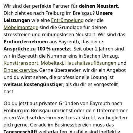
Wir sind der perfekte Partner für
deinen Neustart
.
Dich zieht es nach Freiburg im Breisgau?
Unsere
Leistungen
wie eine
Entrümpelung
oder die
Möbelmontage
sind die Grundlage für deinen
stressfreien und reibungslosen Neustart.
Wir sind das
Profiunternehmen
aus Bayreuth, das deine
Ansprüche zu 100 % umsetzt
. Seit über 2 Jahren sind
wir in Bayreuth die Nummer eins in Sachen Umzug,
Kunsttransport
,
Möbeltaxi
,
Haushaltsauflösungen
und
Einpackservice
.
Gerne übersenden wir dir ein Angebot
und du wirst sehen, die professionelle Lösung ist
weitaus kostengünstiger
, als du dir es vorgestellt
hast.
Ob du jetzt aus privaten Gründen von Bayreuth nach
Freiburg im Breisgau umziehst oder dein Unternehmen
einen Wechsel des Firmensitzes anstrebt, wir begleiten
dich gerne. Gerade im Businessbereich muss das
Tagesgeschäft
weiterlaufen, Ausfälle sind ineffektiv