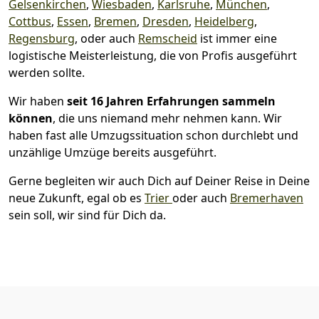
Gelsenkirchen
,
Wiesbaden
,
Karlsruhe
,
München
,
Cottbus
,
Essen
,
Bremen
,
Dresden
,
Heidelberg
,
Regensburg
, oder auch
Remscheid
ist immer eine
logistische Meisterleistung, die von Profis ausgeführt
werden sollte.
Wir haben
seit
16 Jahren Erfahrungen sammeln
können
, die uns niemand mehr nehmen kann. Wir
haben fast alle Umzugssituation schon durchlebt und
unzählige Umzüge bereits ausgeführt.
Gerne begleiten wir auch Dich auf Deiner Reise in Deine
neue Zukunft, egal ob es
Trier
oder auch
Bremer­haven
sein soll, wir sind für Dich da.