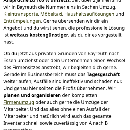
Ansprüche zu 100 % umsetzt
. Seit über 2 Jahren sind
wir in Bayreuth die Nummer eins in Sachen Umzug,
Kleintransporte
,
Möbeltaxi
,
Haushaltsauflösungen
und
Entrümpelungen
.
Gerne übersenden wir dir ein
Angebot und du wirst sehen, die professionelle Lösung
ist
weitaus kostengünstiger
, als du dir es vorgestellt
hast.
Ob du jetzt aus privaten Gründen von Bayreuth nach
Essen umziehst oder dein Unternehmen einen Wechsel
des Firmensitzes anstrebt, wir begleiten dich gerne.
Gerade im Businessbereich muss das
Tagesgeschäft
weiterlaufen, Ausfälle sind ineffektiv und schaden nur.
Und genau hier sollten die Profis übernehmen.
Wir
planen und organisieren
den kompletten
Firmenumzug
oder auch gerne die Umzüge der
Mitarbeiter. Und das alles ohne einen Ausfall der
Mitarbeiter und natürlich wird auch das gesamte
Inventar schnell sowie zuverlässig von A nach B