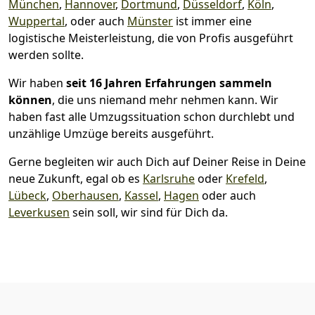
München
,
Hannover
,
Dortmund
,
Düsseldorf
,
Köln
,
Wuppertal
, oder auch
Münster
ist immer eine
logistische Meisterleistung, die von Profis ausgeführt
werden sollte.
Wir haben
seit
16 Jahren Erfahrungen sammeln
können
, die uns niemand mehr nehmen kann. Wir
haben fast alle Umzugssituation schon durchlebt und
unzählige Umzüge bereits ausgeführt.
Gerne begleiten wir auch Dich auf Deiner Reise in Deine
neue Zukunft, egal ob es
Karlsruhe
oder
Krefeld
,
Lübeck
,
Oberhausen
,
Kassel
,
Hagen
oder auch
Leverkusen
sein soll, wir sind für Dich da.